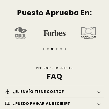
Puesto Aprueba En:
PREGUNTAS FRECUENTES
FAQ
flight
¿EL ENVÍO TIENE COSTO?
local_shipping
¿PUEDO PAGAR AL RECIBIR?