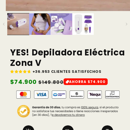
YES! Depiladora Eléctrica
Zona V
+36.953 CLIENTES SATISFECHOS
Precio
$74.900
Precio
$149.800
AHORRA $74.900
habitual
de
oferta