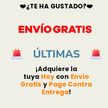
❤️
¿TE HA GUSTADO?
❤️
¡Adquiere la
tuya
Hoy
con
Envío
Gratis
y
Pago Contra
Entrega
!